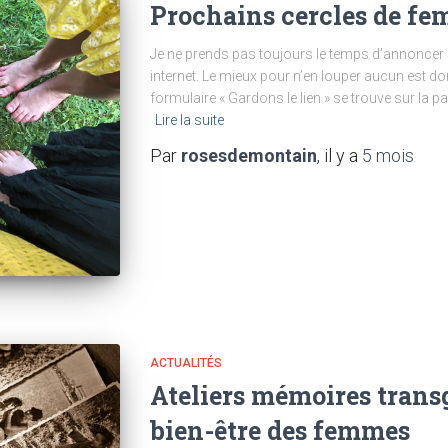
Prochains cercles de f
Je ne prends pas toujours le temps d’annoncer
internet. Le mieux pour n’en louper aucun est do
formulaire « Gardons le lien » se trouve sur la pa
Lire la suite
Par
rosesdemontain
, il y a
5 mois
ACTUALITÉS
Ateliers mémoires trans
bien-être des femmes