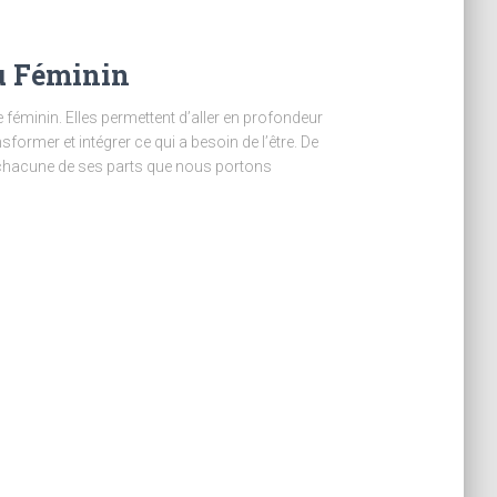
au Féminin
e féminin. Elles permettent d’aller en profondeur
former et intégrer ce qui a besoin de l’être. De
de chacune de ses parts que nous portons