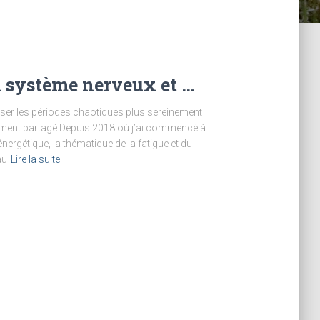
n système nerveux et …
rser les périodes chaotiques plus sereinement
ment partagé Depuis 2018 où j’ai commencé à
nergétique, la thématique de la fatigue et du
au
Lire la suite