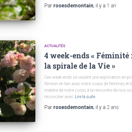
Par
rosesdemontain
, il y a
1 an
ACTUALITÉS
4 week-ends « Féminité :
la spirale de la Vie »
Ces week-ends se veulent une exploration en p
féminin en lien avec notre corps de femmes et 
matière de notre corps à la rencontre de nos o
réconcilier avec
Lire la suite
Par
rosesdemontain
, il y a
2 ans