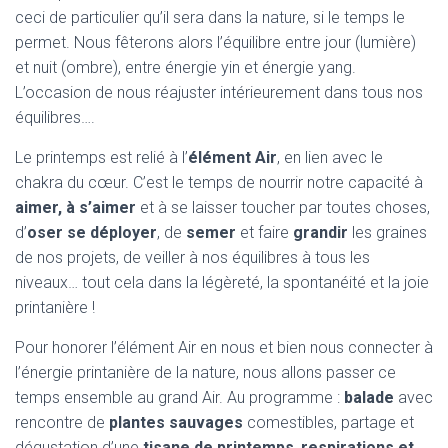
T
ceci de particulier qu’il sera dans la nature, si le temps le
I
O
permet. Nous fêterons alors l’équilibre entre jour (lumière)
N
et nuit (ombre), entre énergie yin et énergie yang.
L’occasion de nous réajuster intérieurement dans tous nos
équilibres….
Le printemps est relié à l’
élément Air
, en lien avec le
chakra du cœur. C’est le temps de nourrir notre capacité à
aimer, à s’aimer
et à se laisser toucher par toutes choses,
d’
oser se déployer
, de
semer
et faire
grandir
les graines
de nos projets, de veiller à nos équilibres à tous les
niveaux… tout cela dans la légèreté, la spontanéité et la joie
printanière !
Pour honorer l’élément Air en nous et bien nous connecter à
l’énergie printanière de la nature, nous allons passer ce
temps ensemble au grand Air. Au programme :
balade
avec
rencontre de
plantes sauvages
comestibles, partage et
dégustation d’une
tisane de printemps
,
respirations et