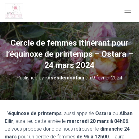
O
U
V
R
I
Cercle de femmes itinérant pour
R
/
l’équinoxe de printemps – Ostara –
F
24 mars 2024
E
R
M
Published by
rosesdemontain
on
9 février 2024
E
R
L
A
N
A
L’
équinoxe de printemps
, aussi appelée
Ostara
ou
Alban
V
Eilir
, aura lieu cette année le
mercredi 20 mars à 04h06
.
I
G
Je vous propose donc de nous retrouver le
dimanche 24
A
mars
pour un cercle de femmes
de 9h à 12h00.
Il aura