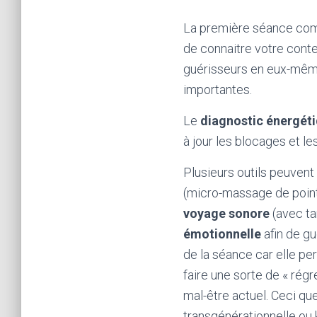
La première séance co
de connaitre votre conte
guérisseurs en eux-mêm
importantes.
Le
diagnostic énergét
à jour les blocages et l
Plusieurs outils peuvent 
(micro-massage de point
voyage sonore
(avec ta
émotionnelle
afin de gu
de la séance car elle per
faire une sorte de « régr
mal-être actuel. Ceci que
transgénérationnelle ou 