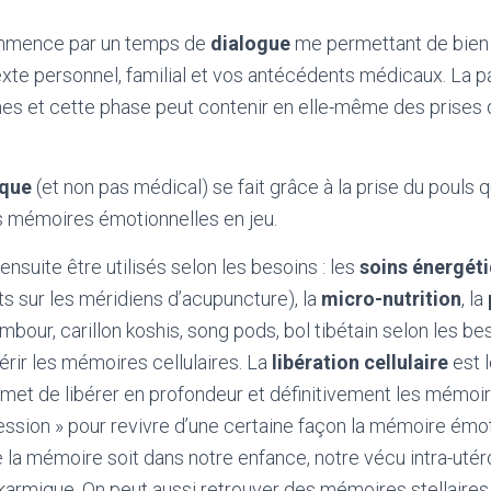
mmence par un temps de
dialogue
me permettant de bien
xte personnel, familial et vos antécédents médicaux. La pa
es et cette phase peut contenir en elle-même des prises
ique
(et non pas médical) se fait grâce à la prise du pouls
es mémoires émotionnelles en jeu.
ensuite être utilisés selon les besoins : les
soins énergét
s sur les méridiens d’acupuncture), la
micro-nutrition
, la
mbour, carillon koshis, song pods, bol tibétain selon les bes
érir les mémoires cellulaires. La
libération cellulaire
est l
met de libérer en profondeur et définitivement les mémoires 
ession » pour revivre d’une certaine façon la mémoire émoti
 la mémoire soit dans notre enfance, notre vécu intra-utéro,
karmique. On peut aussi retrouver des mémoires stellaires.