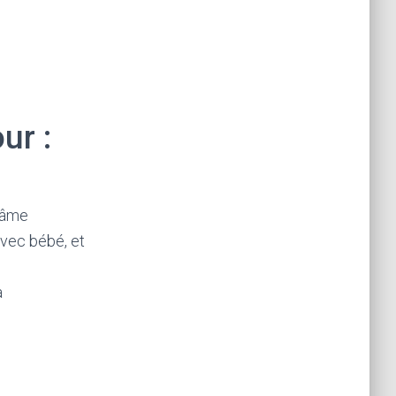
ur :
 âme
vec bébé, et
a