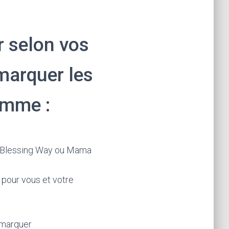
r selon vos
marquer les
emme :
e Blessing Way ou Mama
, pour vous et votre
 marquer