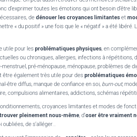
nc d’exprimer toutes les émotions qui ont besoin d’être lib
nécessaires, de
dénouer les croyances limitantes
et
mod
ttre « du positif » une fois que le « négatif » a été libéré. 
 utile pour les
problématiques physiques
, en compléme
tuelles ou chroniques, allergies, infections à répétitions, 
é-menstruel, pré-ménopause, ménopause, problèmes de di
t être également très utile pour des
problématiques émo
al-être diffus, manque de confiance en soi,
burn-out
, mod
ire, compulsions alimentaires, addictions, schémas répétit
 conditionnements, croyances limitantes et modes de fonc
etrouver pleinement nous-même
, d’
oser être vraiment
 oubliées, de s’alléger…