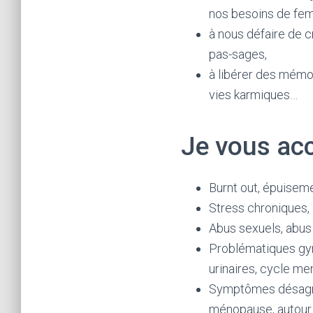
nos besoins de fe
à nous défaire de c
pas-sages,
à libérer des mémoi
vies karmiques…
Je vous ac
Burnt out, épuisem
Stress chroniques,
Abus sexuels, abus
Problématiques gyn
urinaires, cycle men
Symptômes désagré
ménopause, autour