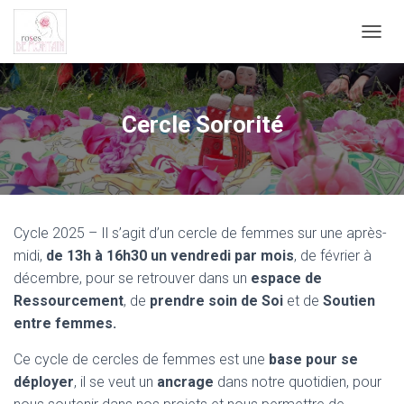
O
U
V
R
I
Cercle Sororité
R
/
F
E
R
M
Cycle 2025 – Il s’agit d’un cercle de femmes sur une après-
E
R
midi,
de 13h à 16h30 un vendredi par mois
, de février à
L
décembre, pour se retrouver dans un
espace de
A
Ressourcement
, de
prendre soin de Soi
et de
Soutien
N
A
entre femmes.
V
I
Ce cycle de cercles de femmes est une
base pour se
G
déployer
, il se veut un
ancrage
dans notre quotidien, pour
A