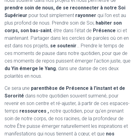
nous soutenir dans nos projets et nous permettre de
T
I
prendre soin de nous, de se reconnecter à notre Soi
O
Supérieur
pour tout simplement
rayonner
qui l’on est au
N
plus profond de nous. Prendre soin de Soi,
habiter son
corps, son bas-saint
, être dans l’état de
Présence
ici et
maintenant. Partager dans les cercles de paroles où on en
est dans nos projets,
se soutenir
… Prendre le temps de
ces moments de pause dans notre quotidien, pour que de
ces moments de repos puissent émerger l’action juste, que
du Yin émerge le Yang
, dans une danse de ces deux
polarités en nous.
Ce sera une
parenthèse de Présence à l’instant et de
Sororité
dans notre quotidien souvent surmené, pour
revenir en son centre et ré-ajuster, à partir de ces espaces-
temps
ressources ,
notre quotidien, pour qu’en prenant
soin de notre corps, de nos racines, de la profondeur de
notre Être puisse émerger naturellement les inspirations et
manifestations qui nous tiennent à cœur, et que
nos