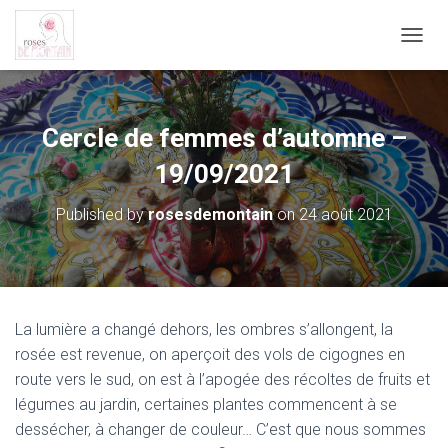
O
U
V
R
I
Cercle de femmes d’automne –
R
/
19/09/2021
F
E
Published by
rosesdemontain
on
24 août 2021
R
M
E
R
L
A
La lumière a changé dehors, les ombres s’allongent, la
N
rosée est revenue, on aperçoit des vols de cigognes en
A
V
route vers le sud, on est à l’apogée des récoltes de fruits et
I
légumes au jardin, certaines plantes commencent à se
G
dessécher, à changer de couleur… C’est que nous sommes
A