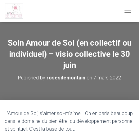
O
U
V
R
I
Soin Amour de Soi (en collectif ou
R
/
individuel) – visio collective le 30
F
juin
E
R
M
Published by
rosesdemontain
on
7 mars 2022
E
R
L
A
N
A
L’Amour de Soi, s’aimer soi-m’aime… On en parle beaucoup
V
dans le domaine du bien-être, du développement personnel
I
G
et spirituel. C’est la base de tout.
A